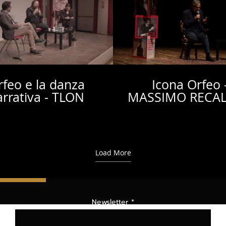
rfeo e la danza
Icona Orfeo 
you will find
and
WEB
arrativa - TLON
MASSIMO RECAL
treaming contents
ly updated.
Load More
 in
Newsletter