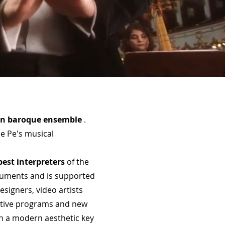
an baroque ensemble
.
le Pe's musical
best interpreters
of the
ruments and is supported
esigners, video artists
tive programs and new
in a modern aesthetic key