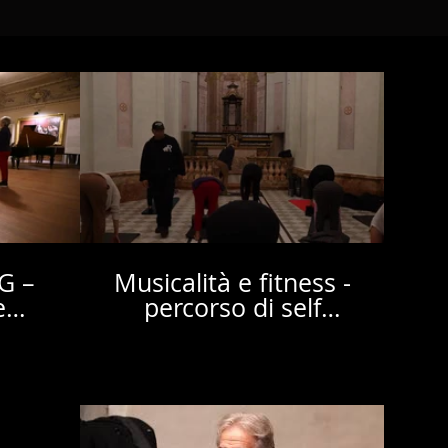
G –
Musicalità e fitness -
e
percorso di self
iva
consciousness tra
corporeità e ascolto