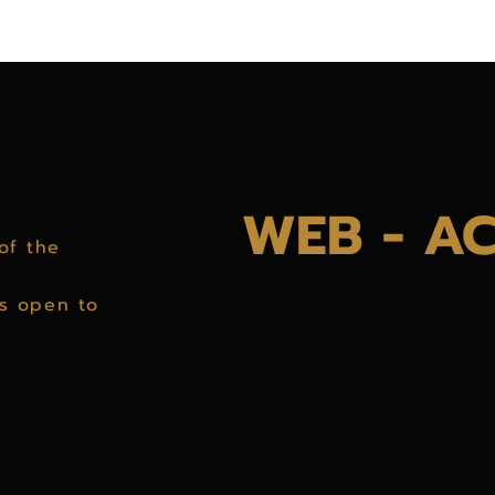
WEB - A
of the
es open to