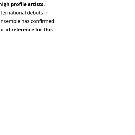
high profile artists.
nternational debuts in
 ensemble has confirmed
nt of reference for this