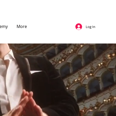
demy
More
Log In